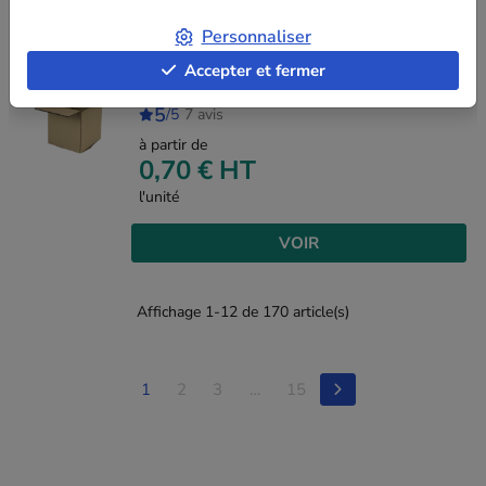
Personnaliser
Carton double cannelure 20 x 20 x
Accepter et fermer
20 cm
5
/5
7 avis
à partir de
0,70 €
HT
l'unité
VOIR
Affichage 1-12 de 170 article(s)
1
2
3
…
15