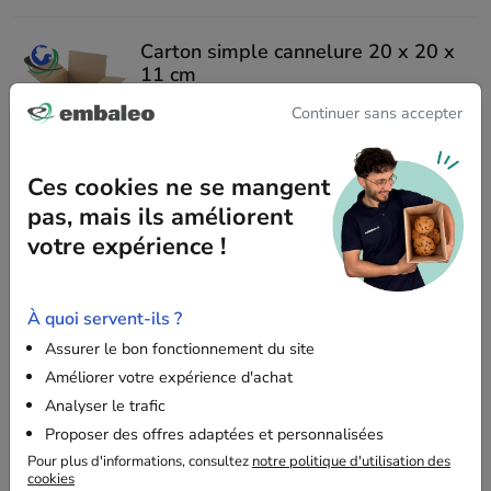
Carton simple cannelure 20 x 20 x
11 cm
4,8
/5
21 avis
Continuer sans accepter
à partir de
0,36 €
HT
Ces cookies ne se mangent
l'unité
pas, mais ils améliorent
VOIR
votre expérience !
Carton simple cannelure 20 x 20 x
À quoi servent-ils ?
20 cm
Assurer le bon fonctionnement du site
4,9
/5
14 avis
Améliorer votre expérience d'achat
à partir de
0,38 €
HT
Analyser le trafic
Proposer des offres adaptées et personnalisées
l'unité
Pour plus d'informations, consultez
notre politique d'utilisation des
cookies
VOIR