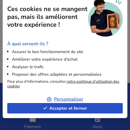
engagement envers des pratiques d'achats éthiques et
Ces cookies ne se mangent
durables.
pas, mais ils améliorent
votre expérience !
Pour plus d'informations concernant la Charte Relations
Fournisseurs et Achats Responsables, n'hésitez pas à
À quoi servent-ils ?
vous rendre
sur le site du gouvernement
.
Assurer le bon fonctionnement du site
Améliorer votre expérience d'achat
Analyser le trafic
Proposer des offres adaptées et personnalisées
Pour plus d'informations, consultez
notre politique d'utilisation des
cookies
Personnaliser
Livraison offerte
Satisfait
dès 149€ HT
ou remboursé
Accepter et fermer
Paiement
Devis