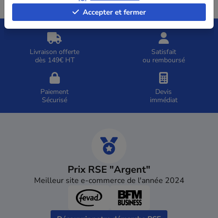
Accepter et fermer
Livraison offerte
Satisfait
dès 149€ HT
ou remboursé
Paiement
Devis
Sécurisé
immédiat
Prix RSE "Argent"
Meilleur site e-commerce de l'année 2024