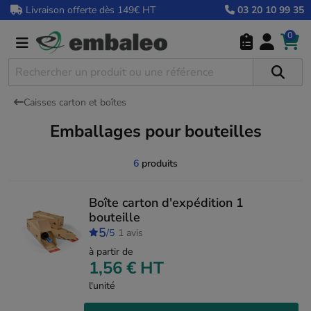
Livraison offerte dès 149€ HT
03 20 10 99 35
0
Caisses carton et boîtes
Emballages pour bouteilles
6
produits
Boîte carton d'expédition 1
bouteille
5
/5
1 avis
à partir de
1,56 €
HT
l'unité