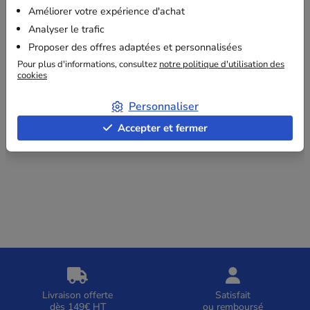
VOIR
Améliorer votre expérience d'achat
Analyser le trafic
Proposer des offres adaptées et personnalisées
Affichage 1-12 de 20 article(s)
Pour plus d'informations, consultez
notre politique d'utilisation des
cookies
1
2
Personnaliser
Accepter et fermer
Livraison offerte
Satisfait
dès 149€ HT
ou remboursé