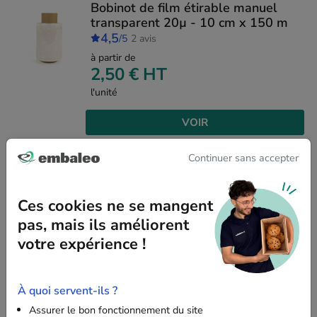
Bobinot de film étirable manuel
transparent 20µ - 10 cm x 150 m
4,5
/5
2 avis
à partir de
2,50 €
HT
l'unité
VOIR
Continuer sans accepter
Film thermorétractable polyoléfine
19µ dossé - 350 mm x 1000 m
Ces cookies ne se mangent
VOIR
pas, mais ils améliorent
votre expérience !
Film thermorétractable polyoléfine
19µ dossé - 400 mm x 1000 m
À quoi servent-ils ?
Assurer le bon fonctionnement du site