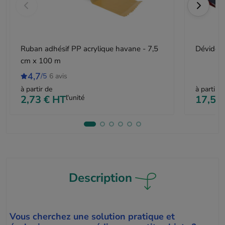
Ruban adhésif PP acrylique havane - 7,5
Dévidoir
cm x 100 m
4,7
/5
6 avis
à partir de
à partir d
2,73 €
HT
l'unité
17,50
Description
Vous cherchez une solution pratique et