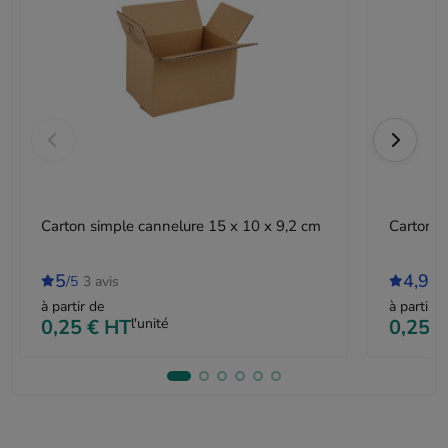
Carton simple cannelure 15 x 10 x 9,2 cm
Carton s
5
4,9
/5
3 avis
/5
à partir de
à partir d
0,25 €
HT
l'unité
0,25 €