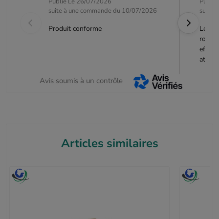
Publié Le 26/07/2026
Publié
suite à une commande du 10/07/2026
suite 
Produit conforme
Les c
robust
effect
attent
Avis soumis à un contrôle
Articles similaires