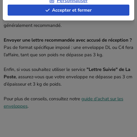
Personnaliser
couverture. Pour des documents importants comme un CV,
Accepter et fermer
optez pour une enveloppe kraft au format C4, afin d'éviter de
plier vos feuilles. Pour un permis de conduire, un format C5 est
généralement recommandé.
Envoyer une lettre recommandée avec accusé de réception ?
Pas de format spécifique imposé : une enveloppe DL ou C4 fera
l'affaire, tant que son poids ne dépasse pas 3 kg.
Enfin, si vous souhaitez utiliser le service
"Lettre Suivie" de La
Poste
, assurez-vous que votre enveloppe ne dépasse pas 3 cm
d’épaisseur et 3 kg de poids.
Pour plus de conseils, consultez notre
guide d’achat sur les
enveloppes
.