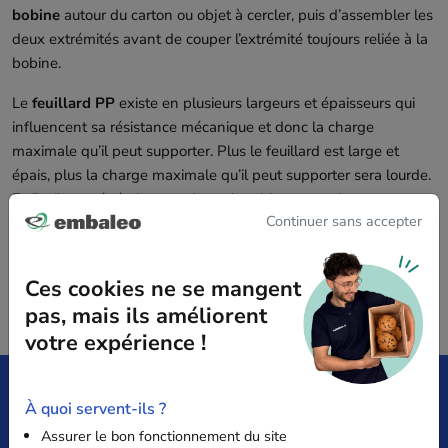
bobine
autour du carton ou objet à cercler, puis d’assembler les
deux extrémités avant de couper l’extrémité toujours reliée à la
bobine.
Le
feuillard PP
existe en plusieurs largeurs et épaisseurs qui
influencent sa résistance mécanique et donc la charge
maximale qu’il peut supporter. Plus le feuillard est large et
épais, plus la charge maximale qu’il peut supporter sera lourde.
Enfin, il est généralement de couleur bleue ou noire.
Continuer sans accepter
Ces cookies ne se mangent
pas, mais ils améliorent
votre expérience !
À quoi servent-ils ?
Livraison offerte
Satisfait
Assurer le bon fonctionnement du site
dès 149€ HT
ou remboursé