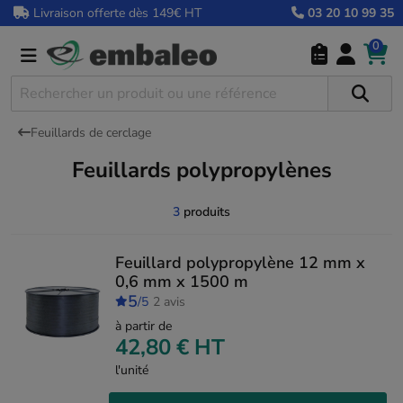
Livraison offerte dès 149€ HT
03 20 10 99 35
0
Feuillards de cerclage
Feuillards polypropylènes
3
produits
Feuillard polypropylène 12 mm x
0,6 mm x 1500 m
5
/5
2 avis
à partir de
42,80 €
HT
l'unité