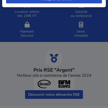
Livraison offerte
Satisfait
dès 149€ HT
ou remboursé
Paiement
Devis
Sécurisé
immédiat
Prix RSE "Argent"
Meilleur site e-commerce de l'année 2024
Découvrir notre démarche RSE