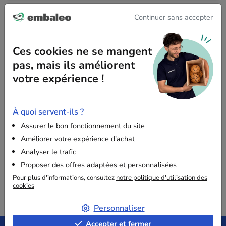
Continuer sans accepter
Gamme Packagreen
Le calage éco-conçu dédié à la protection de vos
Ces cookies ne se mangent
produits.
pas, mais ils améliorent
votre expérience !
Découvrir ➔
À quoi servent-ils ?
Assurer le bon fonctionnement du site
PASSER À L'EMBALLAGE ÉCO-RESPONSABLE
Améliorer votre expérience d'achat
Analyser le trafic
Proposer des offres adaptées et personnalisées
Pour plus d'informations, consultez
notre politique d'utilisation des
cookies
Personnaliser
Accepter et fermer