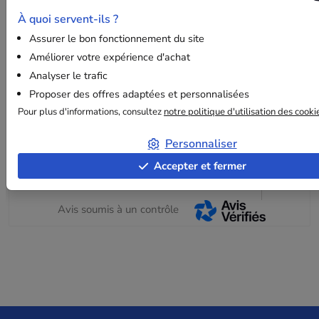
À quoi servent-ils ?
3
avis clients
Assurer le bon fonctionnement du site
Damien C.
Clien
Améliorer votre expérience d'achat
Analyser le trafic
Proposer des offres adaptées et personnalisées
Publié Le 27/03/2025
Publié
suite à une commande du 11/03/2025
suite 
Pour plus d'informations, consultez
notre politique d'utilisation des cooki
Conforme
confo
Personnaliser
Accepter et fermer
Avis soumis à un contrôle