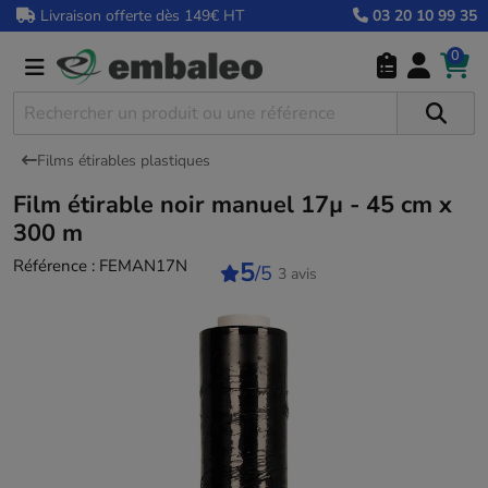
Livraison offerte dès 149€ HT
03 20 10 99 35
0
Films étirables plastiques
Film étirable noir manuel 17µ - 45 cm x
300 m
Référence :
FEMAN17N
5
/5
3 avis