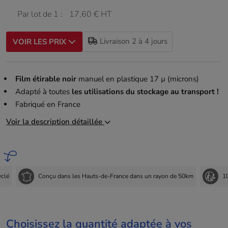
Par lot de 1 :
17,60 € HT
Livraison 2 à 4 jours
VOIR LES PRIX
Film étirable noir
manuel en plastique 17 µ (microns)
Adapté à toutes
les utilisations du stockage au transport !
Fabriqué en France
Voir la description détaillée
yclé
Conçu dans les Hauts-de-France dans un rayon de 50km
1
Choisissez la quantité adaptée à vos