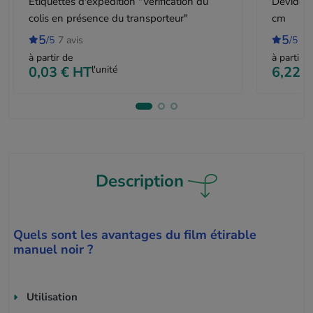
Étiquettes d'expédition "Vérification du
Dévidoir
colis en présence du transporteur"
cm
5
5
/5
7 avis
/5
2 
à partir de
à partir d
0,03 €
HT
l'unité
6,22 €
Description
Quels sont les avantages du film étirable
manuel noir ?
Utilisation