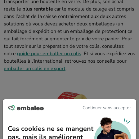
transporter une bouteille en verre. De plus, son achat
reste le
plus rentable
car le module de calage est compris
dans l'achat de la caisse contrairement aux deux autres
solutions où vous devez acheter deux emballages (un
emballage d'expédition et un emballage de protection) ce
qui fait forcément augmenter le prix de votre panier. Pour
tout savoir sur la préparation de votre colis, consultez
notre
guide pour emballer un colis
. Et si vous expédiez vos
bouteilles à l'international, retrouvez nos conseils pour
emballer un colis en export
.
Continuer sans accepter
Ces cookies ne se mangent
pas, mais ils améliorent