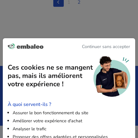
1
2
Continuer sans accepter
Ces cookies ne se mangent
pas, mais ils améliorent
votre expérience !
Livraison offerte
Satisfait
dès 149€ HT
ou remboursé
À quoi servent-ils ?
Paiement
Devis
Assurer le bon fonctionnement du site
Sécurisé
immédiat
Améliorer votre expérience d'achat
Analyser le trafic
Proposer des offres adaptées et personnalisées