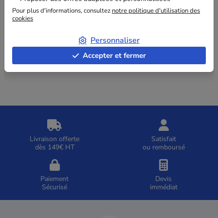
commerce électronique
Pour plus d'informations, consultez
notre politique d'utilisation des
cookies
Toutes les images proviennent du site
fefco.org
Personnaliser
Revenir sur la page :
Qu'est-ce que le code FEFCO
Accepter et fermer
Livraison offerte
Satisfait
dès 149€ HT
ou remboursé
Paiement
Devis
Sécurisé
immédiat