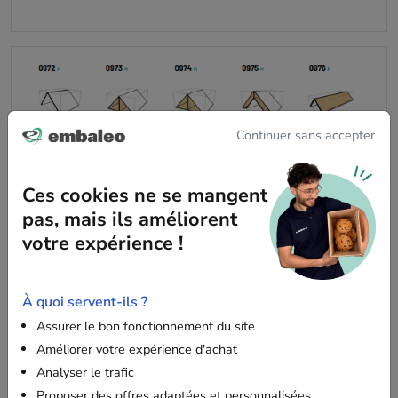
Continuer sans accepter
Ces cookies ne se mangent
Voir les autres codes FEFCO :
pas, mais ils améliorent
Code 01 : Bobines, feuilles ou plaques commerciales
votre expérience !
Code 02 : Caisses à rabats
Code 03 : Caisses télescopiques
Code 04 : Enveloppes et plateaux
À quoi servent-ils ?
Code 05 : Boîtes coulissantes
Assurer le bon fonctionnement du site
Code 06 : Caisses rigides
Améliorer votre expérience d'achat
Code 07 : Caisses collées prêtes à l'emploi
Analyser le trafic
Code 08 : Emballage pour la vente au détail et le
Proposer des offres adaptées et personnalisées