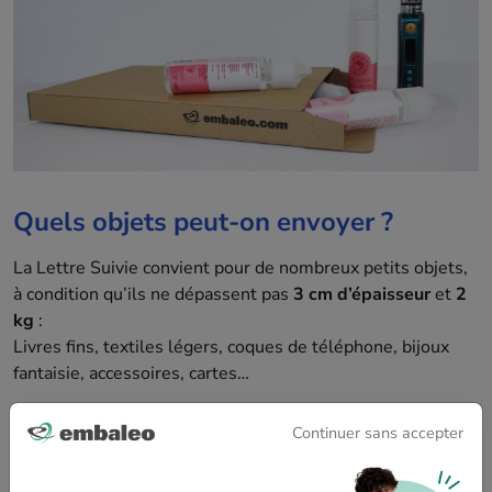
Quels objets peut-on envoyer ?
La Lettre Suivie convient pour de nombreux petits objets,
à condition qu’ils ne dépassent pas
3 cm d’épaisseur
et
2
kg
:
Livres fins, textiles légers, coques de téléphone, bijoux
fantaisie, accessoires, cartes…
Quels emballages utiliser ?
Continuer sans accepter
Vous pouvez acheter des
enveloppes ou boîtes adaptées