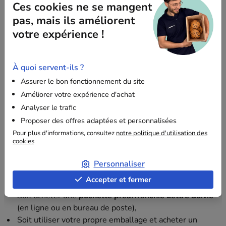
Ces cookies ne se mangent
à la Lettre Suivie, tant que les dimensions sont
pas, mais ils améliorent
respectées. La Poste propose ses propres pochettes
votre expérience !
préaffranchies, mais vous pouvez aussi utiliser vos propres
emballages avec un affranchissement au tarif Lettre
Suivie. Voici les modèles recommandés par Embaleo :
À quoi servent-ils ?
Boîtes postales extra-plates
Assurer le bon fonctionnement du site
Pochettes kraft
Améliorer votre expérience d'achat
Enveloppes cartonnées
Analyser le trafic
Pochettes plastiques opaques
Proposer des offres adaptées et personnalisées
Enveloppes bulles
Pour plus d'informations, consultez
notre politique d'utilisation des
cookies
Comment l'envoyer ?
Personnaliser
Vous pouvez :
Accepter et fermer
Soit acheter une
pochette préaffranchie Lettre Suivie
(en ligne ou en bureau de poste),
Soit utiliser votre propre emballage et acheter un