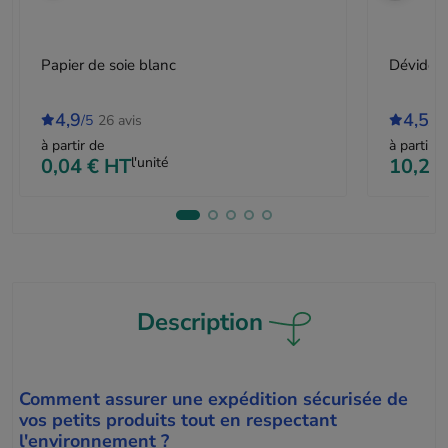
Papier de soie blanc
Dévidoir
4,9
4,5
/5
26 avis
/5
à partir de
à partir d
0,04 €
HT
l'unité
10,25
Description
Comment assurer une expédition sécurisée de
vos petits produits tout en respectant
l'environnement ?