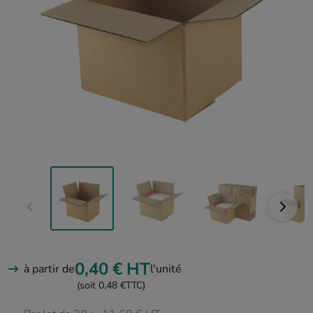
0,40 €
HT
à partir de
l'unité
(soit 0,48 €
TTC)