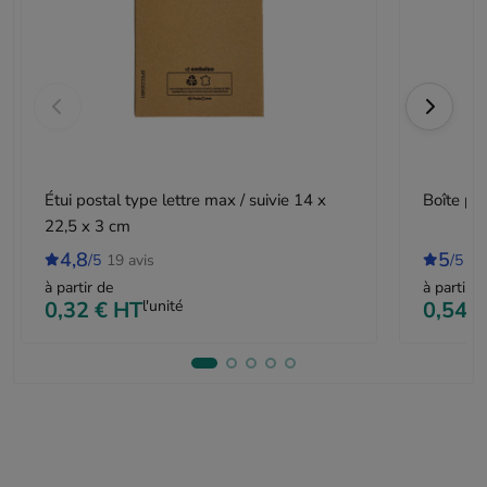
Étui postal type lettre max / suivie 14 x
Boîte po
22,5 x 3 cm
4,8
5
/5
19 avis
/5
22
à partir de
à partir d
0,32 €
HT
l'unité
0,54 €