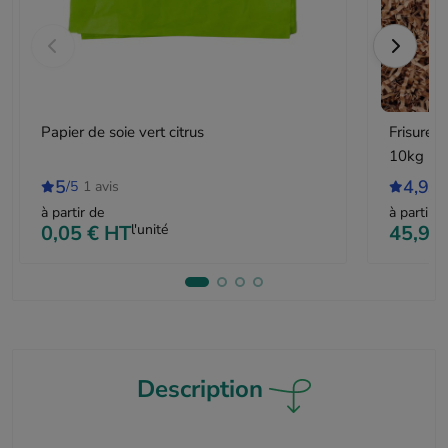
Papier de soie vert citrus
Frisure 
10kg
5
4,9
/5
1 avis
/5
à partir de
à partir d
0,05 €
HT
l'unité
45,95
Description