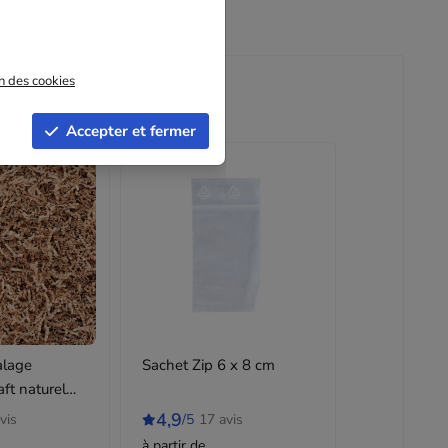
on des cookies
Accepter et fermer
alage
Sachet Zip 6 x 8 cm
aft naturel
4,9
vis
/5
17 avis
à partir de