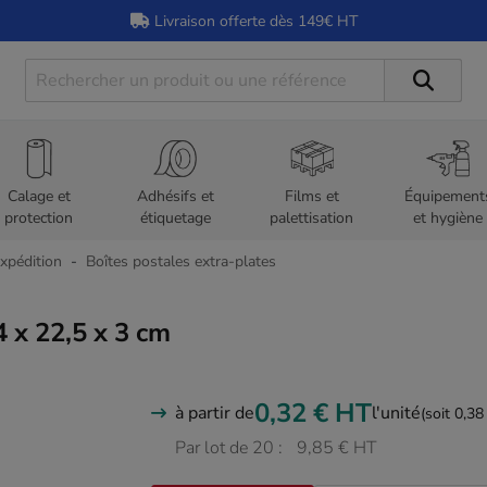
Livraison offerte dès 149€ HT
Calage et
Adhésifs et
Films et
Équipement
protection
étiquetage
palettisation
et hygiène
expédition
Boîtes postales extra-plates
4 x 22,5 x 3 cm
0,32 €
HT
à partir de
l'unité
(soit 0,38
Par lot de 20 :
9,85 € HT