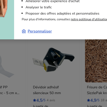
Améliorer votre expérience d'achat
Analyser le trafic
Proposer des offres adaptées et personnalisées
Pour plus d'informations, consultez
notre politique d'utilisati
Articles complémentaires
Personnaliser
if PP
Dévidoir adhésif
Frisure de C
nc - 5 cm x
silencieux 50 mm
SizzlePak kr
10kg
4,5
4,9
/5
4 avis
/5
18 a
à partir de
à partir de