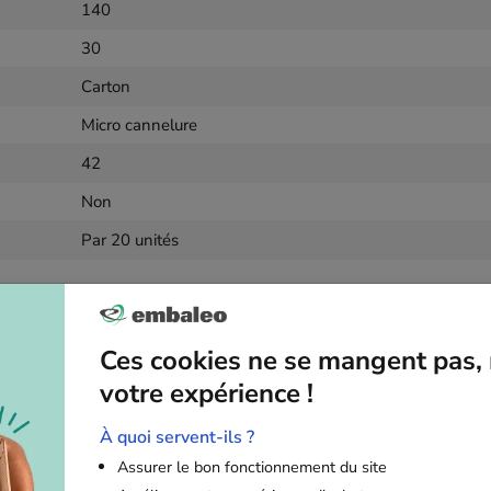
140
30
Carton
Micro cannelure
42
Non
Par 20 unités
formations palette
Ces cookies ne se mangent pas, 
120 x 100 x 135 cm
votre expérience !
286 Kg
6720
À quoi servent-ils ?
Assurer le bon fonctionnement du site