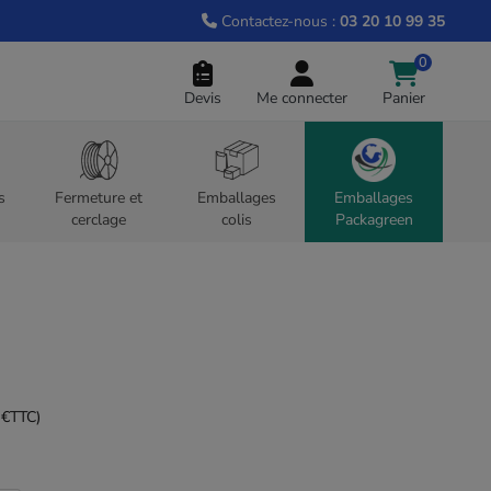
Contactez-nous :
03 20 10 99 35
0
Devis
Me connecter
Panier
s
Fermeture et
Emballages
Emballages
cerclage
colis
Packagreen
 €
TTC)