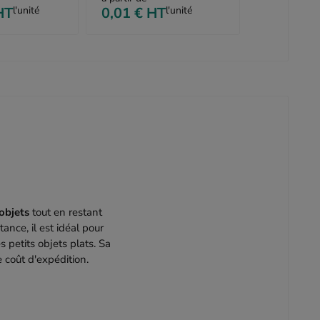
HT
l'unité
0,01 €
HT
l'unité
 objets
tout en restant
ance, il est idéal pour
 petits objets plats. Sa
 coût d'expédition.