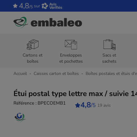
4,8
sur
/5
Cartons et
Enveloppes
Sacs et
boîtes
et pochettes
sachets
Accueil
Caisses carton et boîtes
Boîtes postales et étuis d'
Étui postal type lettre max / suivie 1
Référence :
BPECOEMB1
4,8
/5
19 avis