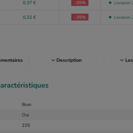
0,37 €
-25%
Livraison 2
0,32 €
-35%
Livraison 2
émentaires
Description
Les
aractéristiques
Brun
Oui
225