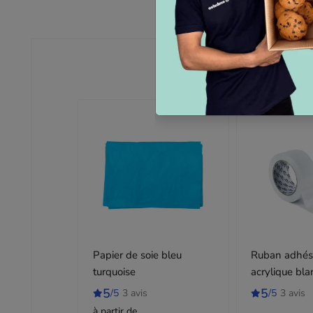
Papier de soie bleu
Ruban adhés
turquoise
acrylique bla
100 m
5
5
/5
3 avis
/5
3 avis
à partir de