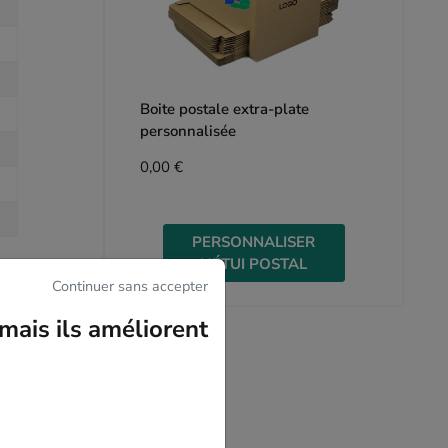
Boite postale extra-plate
personnalisée
0,00 €
PERSONNALISER
L'ÉTUI POSTAL
Continuer sans accepter
mais ils améliorent