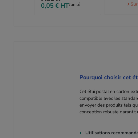
Sur 
0,05 €
HT
l'unité
Pourquoi choisir cet ét
Cet étui postal en carton ex
compatible avec les standards
envoyer des produits tels qu
conception robuste garantit
Utilisations recommand