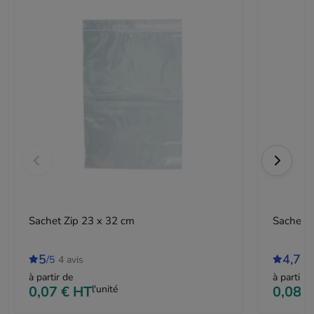
Sachet Zip 23 x 32 cm
Sachet Z
5
4,7
/5
4 avis
/5
à partir de
à partir d
0,07 €
HT
l'unité
0,08 €