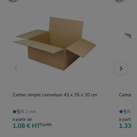
Carton simple cannelure 43 x 35 x 20 cm
Carton d
5
5
/5
2 avis
/5
1 
à partir de
à partir d
1,08 €
HT
l'unité
1,33 €