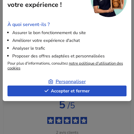
recyclable et respectueux des normes.
votre expérience !
Fermeture hermétique :
Protection contre la
poussière, l’humidité et les contaminants.
À quoi servent-ils ?
Découvrez notre
collection complète de sachets zip
pour
Assurer le bon fonctionnement du site
répondre à tous vos besoins de protection et d’organisation.
Améliorer votre expérience d'achat
Analyser le trafic
Proposer des offres adaptées et personnalisées
Pour plus d'informations, consultez
notre politique d'utilisation des
cookies
Les derniers avis sur cet article
Personnaliser
Accepter et fermer
5
/5
2
avis clients