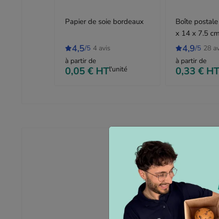
Papier de soie bordeaux
Boîte postale
x 14 x 7.5 c
4,5
4,9
/5
4 avis
/5
28 av
à partir de
à partir de
0,05 €
HT
l'unité
0,33 €
H
Optez pour ces sachet
Ces sachets en papier kraft 
magasins. Leur design soigné 