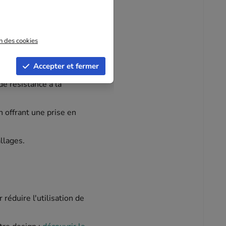
on des cookies
mme des pulls, des
Accepter et fermer
de résistance à la
n offrant une prise en
llages.
 réduire l'utilisation de