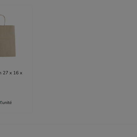
n 27 x 16 x
T
l'unité