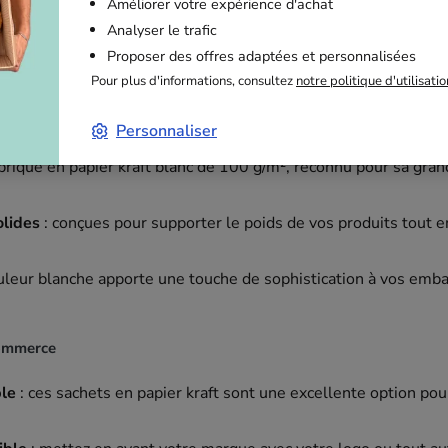
Améliorer votre expérience d'achat
Analyser le trafic
Proposer des offres adaptées et personnalisées
ales
Pour plus d'informations, consultez
notre politique d'utilisati
es
: 32 x 20 x 32 cm, idéales pour des articles volumineux co
Personnaliser
ets de décoration.
abriqué en papier kraft blanc de 100 g/m², reconnu pour sa gran
olides
: conçues pour supporter le poids de vos produits tout e
ouleur blanche apporte une touche de sophistication à vos emba
commerce
ble
: ces sachets en papier kraft sont une excellente option pour