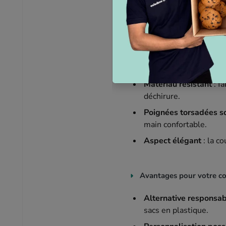
Caractéristiques princip
Dimensions généreus
accessoires ou des obj
Matériau résistant
: f
déchirure.
Poignées torsadées s
main confortable.
Aspect élégant
: la c
Avantages pour votre 
Alternative responsa
sacs en plastique.