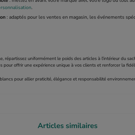
ible
: mettez en avant votre marque avec votre logo ou tout au
ersonnalisation
.
ion
: adaptés pour les ventes en magasin, les événements sp
, répartissez uniformément le poids des articles à l'intérieur du sa
pour offrir une expérience unique à vos clients et renforcer la fidé
 blancs pour allier praticité, élégance et responsabilité environnem
Articles similaires