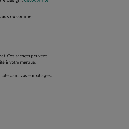
tre design :
découvrir le
éciaux ou comme
chet. Ces sachets peuvent
lité à votre marque.
entale dans vos emballages.