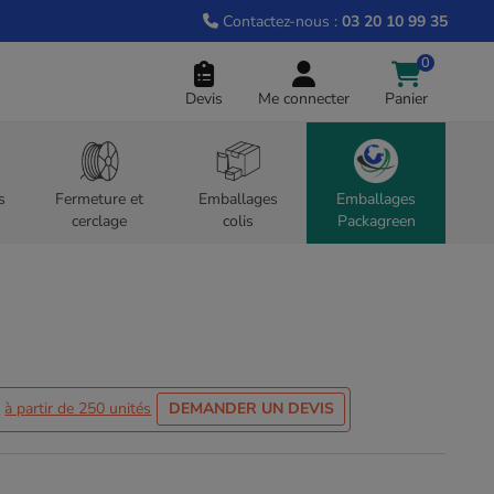
Contactez-nous :
03 20 10 99 35
0
Devis
Me connecter
Panier
s
Fermeture et
Emballages
Emballages
cerclage
colis
Packagreen
s
à partir de 250 unités
DEMANDER UN DEVIS