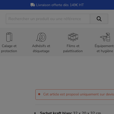
Livraison offerte dès 149€ HT
Calage et
Adhésifs et
Films et
Équipement
protection
étiquetage
palettisation
et hygiène
Cet article est proposé uniquement sur devi
Sachet kraft blanc
32 x 20 x 32 cm