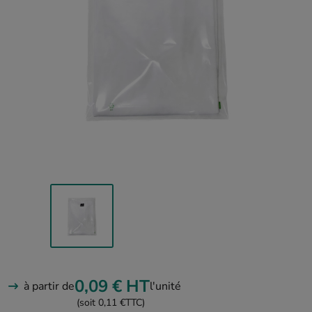
0,09 €
HT
à partir de
l'unité
(soit 0,11 €
TTC)