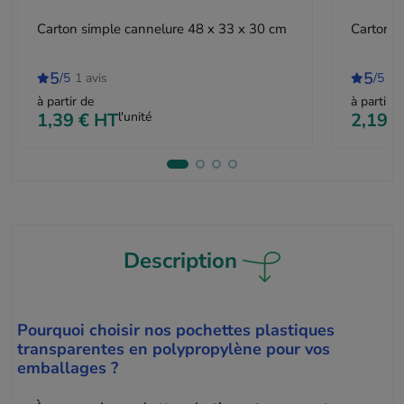
Carton simple cannelure 48 x 33 x 30 cm
Carton d
5
5
/5
1 avis
/5
4 
à partir de
à partir d
1,39 €
HT
l'unité
2,19 €
Description
Pourquoi choisir nos pochettes plastiques
transparentes en polypropylène pour vos
emballages ?