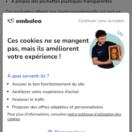
À propos des pochettes plastiques transparentes
Ces pochettes offrent une clarté exceptionnelle qui met en
valeur le contenu, tout en le protégeant de la poussière. Elles
Continuer sans accepter
sont parfaites pour
emballer, conditionner, présenter et
protéger tout type de produits
.
Ces cookies ne se mangent
Impression
pas, mais ils améliorent
Impression en noir d'un message de sécurité en bas du
votre expérience !
sachet (en français, anglais et espagnol), trou de ventilation
et impression en noir du logo de recyclabilité "PP05" en bas
du sachet.
À quoi servent-ils ?
Assurer le bon fonctionnement du site
Informations complémentaires
Améliorer votre expérience d'achat
Transparence et brillance
: le polypropylène vierge
Analyser le trafic
offre une grande transparence et une surface
Proposer des offres adaptées et personnalisées
brillante, idéale pour présenter les produits de
Pour plus d'informations, consultez
notre politique d'utilisation des
manière attrayante.
cookies
Facilité d'utilisation
: fermeture adhésive