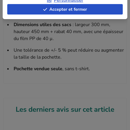
Personnaliser
repositionnable pour une manipulation rapide et
Accepter et fermer
efficace.
Dimensions utiles des sacs
: largeur 300 mm,
hauteur 450 mm + rabat 40 mm, avec une épaisseur
du film PP de 40 µ.
Une tolérance de +/- 5 % peut réduire ou augmenter
la taille de la pochette.
Pochette vendue seule
, sans t-shirt.
Les derniers avis sur cet article