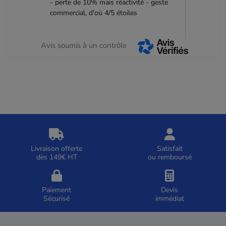
- perte de 10% mais réactivité - geste
commercial, d'où 4/5 étoiles
Avis soumis à un contrôle
Livraison offerte
Satisfait
dès 149€ HT
ou remboursé
Paiement
Devis
Sécurisé
immédiat