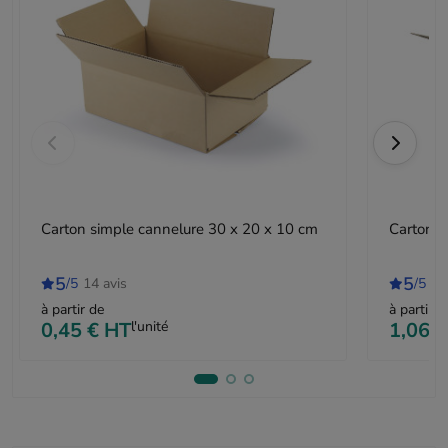
Carton simple cannelure 30 x 20 x 10 cm
Carton d
5
5
/5
14 avis
/5
9 
à partir de
à partir d
0,45 €
HT
l'unité
1,06 €