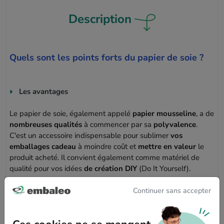
Description
Quels sont les points forts du papier de soie ?
Les avantages
Le papier de soie, également appelé
papier mousseline
, a de
nombreuses qualités
à commencer par sa
polyvalence
.
C'est un accessoire indispensable pour sublimer
vos
emballages cadeau
à moindre coût et
mettre en valeur
le
produit acheté. Il convient également comme matériel de
qualité pour vos idées
de création DIY
(Do It Yourself).
Continuer sans accepter
Couleur