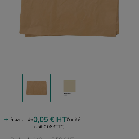
0,05 €
HT
à partir de
l'unité
(soit 0,06 €
TTC)