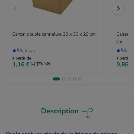
Carton double cannelure 30 x 30 x 20 cm
Caisse c
cm
5
5
/5
9 avis
/5
11
à partir de
à partir d
1,16 €
HT
l'unité
0,86 €
Description