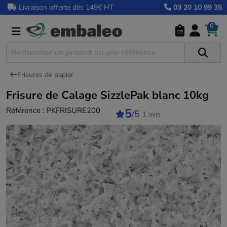
Livraison offerte dès 149€ HT
03 20 10 99 35
0
Frisures de papier
Frisure de Calage SizzlePak blanc 10kg
Référence :
PKFRISURE200
5
/5
1 avis