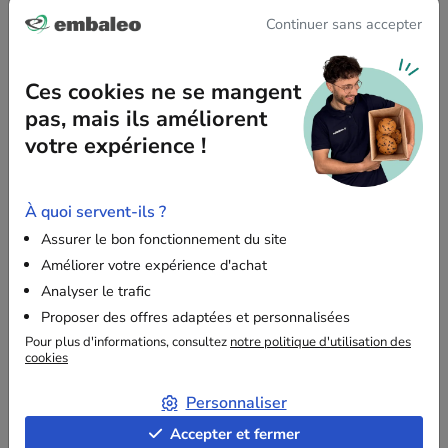
volume important, idéal pour expédier des articles
Continuer sans accepter
encombrants.
La fermeture est sécurisée grâce à
2 bandes
Ces cookies ne se mangent
autoadhésives
placées sur une patte de 80 mm,
pas, mais ils améliorent
pratique pour les envois aller-retour.
votre expérience !
Une
perforation simple
facilite l’ouverture sans
abîmer les produits.
Format recommandé pour l’expédition de
textiles
À quoi servent-ils ?
volumineux, catalogues, classeurs ou coffrets
.
Assurer le bon fonctionnement du site
Améliorer votre expérience d'achat
Analyser le trafic
Comment bien choisir la taille de sa pochette kraft à
Proposer des offres adaptées et personnalisées
soufflets ?
Pour plus d'informations, consultez
notre politique d'utilisation des
cookies
1. Prenez les dimensions de vos produits
(longueur, largeur,
épaisseur).
Personnaliser
Exemple :
un carton de 35 x 55 cm avec une
Accepter et fermer
épaisseur de 8 cm.