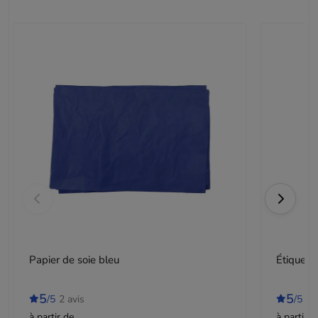
Papier de soie bleu
Étiquet
5
5
/5
2 avis
/5
2 
à partir de
à partir d