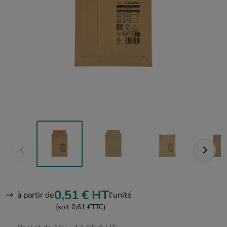
0,51 €
HT
à partir de
l'unité
(soit 0,61 €
TTC)