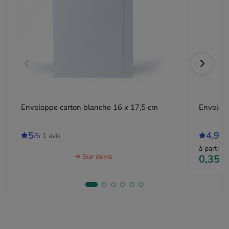
Enveloppe carton blanche 16 x 17,5 cm
Envelopp
5
4,9
/5
1 avis
/5
à partir d
Sur devis
0,35 €