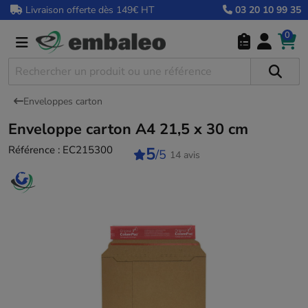
Livraison offerte dès 149€ HT
03 20 10 99 35
0
Enveloppes carton
Enveloppe carton A4 21,5 x 30 cm
Référence :
EC215300
5
/5
14 avis