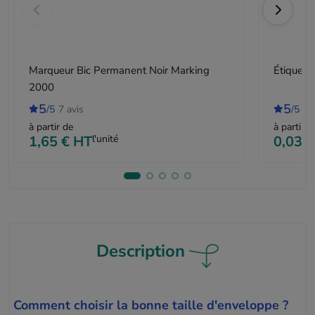
Marqueur Bic Permanent Noir Marking
Étiquet
2000
5
5
/5
7 avis
/5
2 
à partir de
à partir d
1,65 €
HT
l'unité
0,03 €
Description
Comment choisir la bonne taille d'enveloppe ?