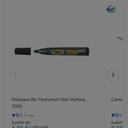
Marqueur Bic Permanent Noir Marking
Carton s
2000
5
5
/5
7 avis
/5
8 
à partir de
à partir d
l'unité