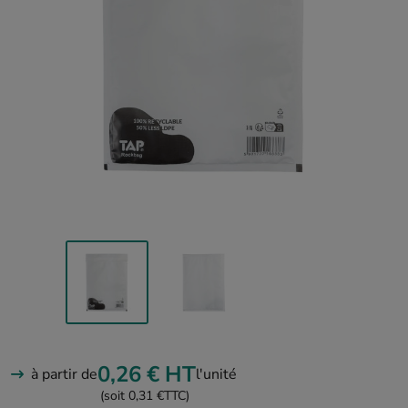
0,26 €
HT
à partir de
l'unité
(soit 0,31 €
TTC)