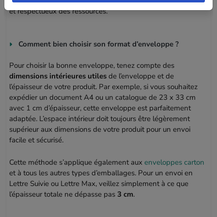
simplement la volonté d’adopter un emballage plus durable
et respectueux des ressources.
Comment bien choisir son format d’enveloppe ?
Pour choisir la bonne enveloppe, tenez compte des
dimensions intérieures utiles
de l’enveloppe et de
l’épaisseur de votre produit. Par exemple, si vous souhaitez
expédier un document A4 ou un catalogue de 23 x 33 cm
avec 1 cm d’épaisseur, cette enveloppe est parfaitement
adaptée. L’espace intérieur doit toujours être légèrement
supérieur aux dimensions de votre produit pour un envoi
facile et sécurisé.
Cette méthode s’applique également aux
enveloppes carton
et à tous les autres types d’emballages. Pour un envoi en
Lettre Suivie ou Lettre Max, veillez simplement à ce que
l’épaisseur totale ne dépasse pas
3 cm
.