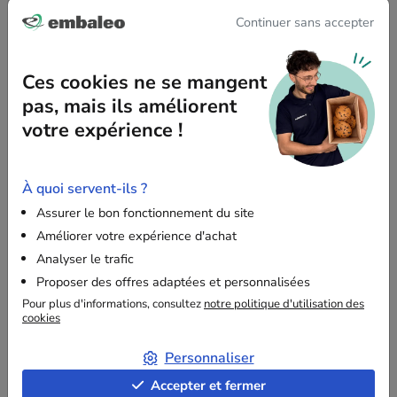
résistance aux chocs, à l’humidité et aux déchirures. Idéale
Continuer sans accepter
pour des produits de format A4 tels que catalogues,
documents, textiles ou petits accessoires.
Ces cookies ne se mangent
pas, mais ils améliorent
Une conception plus durable
votre expérience !
Fabriquée à partir de
50 % de matière recyclée
, cette
enveloppe participe à la réduction de l’impact
environnemental de vos expéditions. Elle reste
100 %
À quoi servent-ils ?
recyclable
et conserve les mêmes qualités de solidité,
Assurer le bon fonctionnement du site
d’étanchéité et de fiabilité qu’une enveloppe standard.
Améliorer votre expérience d'achat
Analyser le trafic
Un film à l’aspect légèrement satiné
Proposer des offres adaptées et personnalisées
Pour plus d'informations, consultez
notre politique d'utilisation des
cookies
Le film extérieur présente un aspect légèrement satiné, lié à
sa composition recyclée, qui peut laisser entrevoir les
Personnaliser
contours du contenu sans en révéler les détails. Cet effet
n’altère ni la résistance ni l’étanchéité du produit et illustre
Accepter et fermer