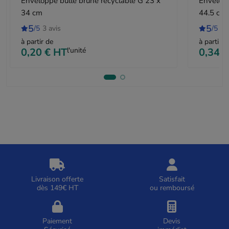
Enveloppe bulle brune recyclable G 23 x
Envelopp
34 cm
44.5 cm
5
5
/5
3 avis
/5
2 
à partir de
à partir d
0,20 €
HT
l'unité
0,34 €
Livraison offerte
Satisfait
dès 149€ HT
ou remboursé
Paiement
Devis