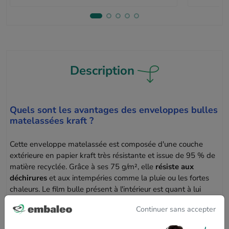
Description
Quels sont les avantages des enveloppes bulles
matelassées kraft ?
Cette enveloppe matelassée est composée d'une couche
extérieure en papier kraft très résistante et issue de 95 % de
matière recyclée. Grâce à ses 75 g/m², elle
résiste aux
déchirures
et aux intempéries comme la pluie ou les fortes
chaleurs. Le film bulle présent à l'intérieur est quant à lui
composé de 91 % de matière recyclée. Avec son épaisseur
Continuer sans accepter
de 44 µ et ses bulles de 3.2 mm de diamètre, il est
parfaitement adapté pour
protéger les contenus
légers et