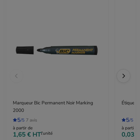
Marqueur Bic Permanent Noir Marking
Étiquet
2000
5
5
/5
7 avis
/5
2 
à partir de
à partir d
1,65 €
HT
l'unité
0,03 €