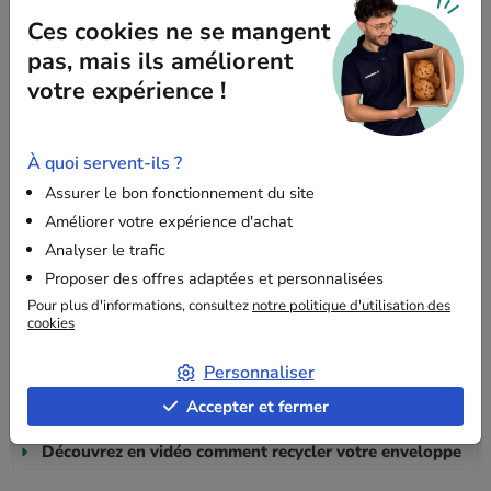
fragiles.
Ces cookies ne se mangent
pas, mais ils améliorent
votre expérience !
Dimensions
Avec ses grandes dimensions
, l'enveloppe bulle brune
recyclée
K mesure 35 x 47 cm
, ce qui vous permet d'y
À quoi servent-ils ?
insérer par exemple : un cadre ou une affiche.
Assurer le bon fonctionnement du site
Améliorer votre expérience d'achat
Analyser le trafic
Informations complémentaires
Proposer des offres adaptées et personnalisées
Compatible avec les solutions d'expédition de la poste,
Pour plus d'informations, consultez
notre politique d'utilisation des
cookies
l'enveloppe bulle/kraft saura protéger vos produits des chocs
rencontrés lors du transport sans alourdir les frais
Personnaliser
d'expédition !
Accepter et fermer
Découvrez en vidéo comment recycler votre enveloppe