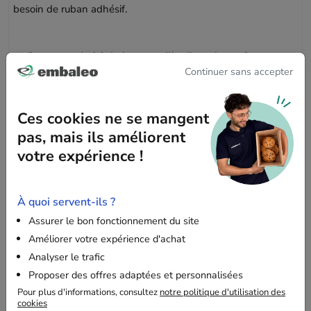
besoin de ruban adhésif.
Comment choisir la bonne taille d’enveloppe ?
Continuer sans accepter
Vous devez envoyer un objet et vous vous demandez si cette
enveloppe convient ? Voici une méthode simple pour calculer
les dimensions nécessaires :
Ces cookies ne se mangent
pas, mais ils améliorent
Ajoutez l’épaisseur à chacune des dimensions de votre
votre expérience !
produit :
Longueur du produit + épaisseur
Largeur du produit + épaisseur
À quoi servent-ils ?
Ajoutez une marge de sécurité de 1 cm :
Assurer le bon fonctionnement du site
Longueur calculée + 1 cm
Améliorer votre expérience d'achat
Largeur calculée + 1 cm
Analyser le trafic
Vérifiez les dimensions :
si le résultat est inférieur ou
Proposer des offres adaptées et personnalisées
égal à 12 x 21,5 cm, cette enveloppe conviendra
Pour plus d'informations, consultez
notre politique d'utilisation des
parfaitement à votre produit.
cookies