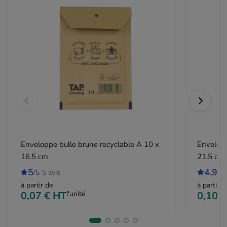
Enveloppe bulle brune recyclable A 10 x
Envelopp
16.5 cm
21.5 cm
5
4,9
/5
5 avis
/5
à partir de
à partir d
0,07 €
HT
l'unité
0,10 €