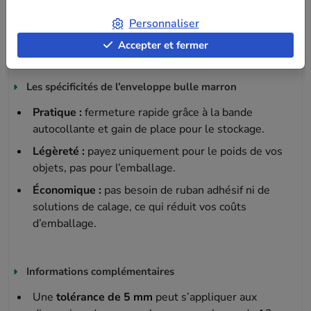
Personnaliser
Consultez notre
guide complet
pour bien choisir votre
enveloppe.
Accepter et fermer
Les spécificités de l’enveloppe bulle marron
Pratique :
fermeture rapide grâce à la bande
autocollante et gain de place pour le stockage.
Légèreté :
payez uniquement pour le poids de vos
objets, pas pour l’emballage.
Économique :
pas besoin de ruban adhésif ni de
solutions de calage, ce qui réduit vos coûts
d’emballage.
Informations complémentaires
Une
tolérance de 5 mm
peut s’appliquer aux