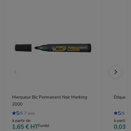
Marqueur Bic Permanent Noir Marking
Étiquet
2000
5
5
/5
7 avis
/5
2 
à partir de
à partir d
1,65 €
HT
l'unité
0,03 €