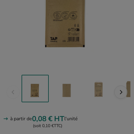
0,08 €
HT
à partir de
l'unité
(soit 0,10 €
TTC)