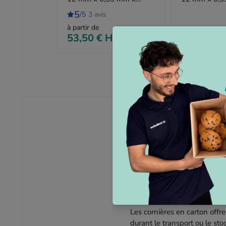
3000 m bleu
2500 m
5
/5
3 avis
à partir de
Sur 
53,50 €
HT
l'unité
Quels sont les points 
Protection
Les cornières en carton offr
durant le transport ou le sto