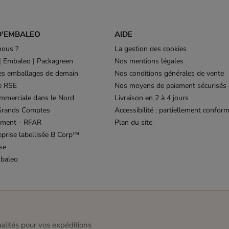
D'EMBALEO
AIDE
ous ?
La gestion des cookies
| Embaleo | Packagreen
Nos mentions légales
les emballages de demain
Nos conditions générales de vente
ue RSE
Nos moyens de paiement sécurisés
mmerciale dans le Nord
Livraison en 2 à 4 jours
 Grands Comptes
Accessibilité : partiellement confor
ement - RFAR
Plan du site
eprise labellisée B Corp™
se
mbaleo
alités pour vos expéditions