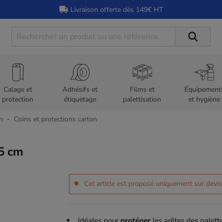
Livraison offerte dès 149€ HT
Calage et
Adhésifs et
Films et
Équipement
protection
étiquetage
palettisation
et hygiène
n
Coins et protections carton
,5 cm
Cet article est proposé uniquement sur devi
Idéales pour
protéger
les arêtes des palett