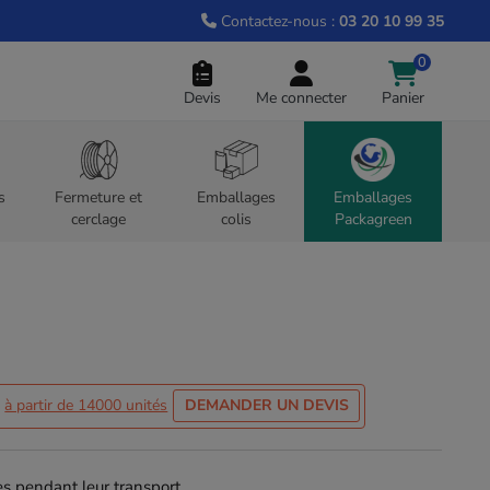
Contactez-nous :
03 20 10 99 35
0
Devis
Me connecter
Panier
s
Fermeture et
Emballages
Emballages
cerclage
colis
Packagreen
s
à partir de 14000 unités
DEMANDER UN DEVIS
es pendant leur transport.