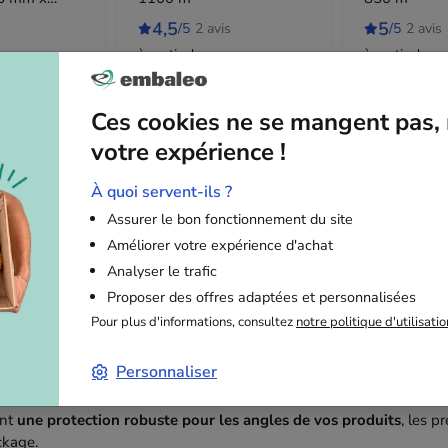
4,5
5
/5
2 avis
/5
2 avis
à partir de
à partir de
devis
56,90 €
HT
l'unité
52,30 €
Ces cookies ne se mangent pas, 
votre expérience !
À quoi servent-ils ?
Assurer le bon fonctionnement du site
Description
Améliorer votre expérience d'achat
Analyser le trafic
Proposer des offres adaptées et personnalisées
forts des cornières en carton ?
Pour plus d'informations, consultez
notre politique d'utilisati
Personnaliser
ent
une protection robuste pour les angles de vos produits
, les p
ckage.