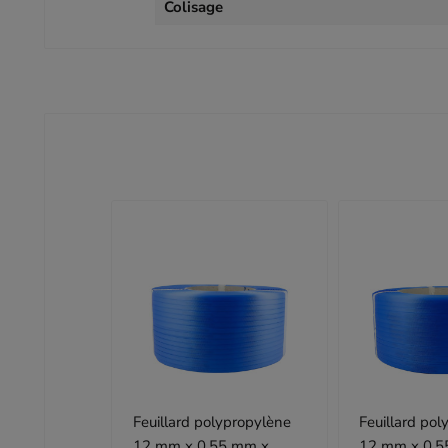
Colisage
Feuillard polypropylène
Feuillard po
12 mm x 0,55 mm x
12 mm x 0,5