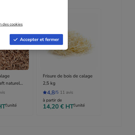
on des cookies
Accepter et fermer
alage
Frisure de bois de calage
aft naturel
2,5 kg
4,8
vis
/5
11 avis
à partir de
HT
l'unité
14,20 €
HT
l'unité