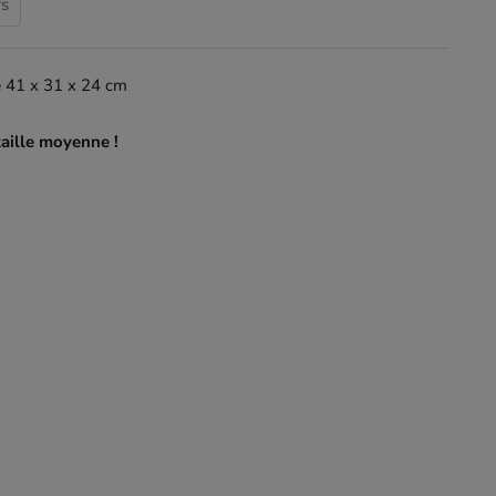
rs
e
41 x 31 x 24 cm
taille moyenne !