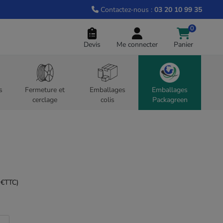
Contactez-nous :
03 20 10 99 35
0
Devis
Me connecter
Panier
s
Fermeture et
Emballages
Emballages
cerclage
colis
Packagreen
 €
TTC)