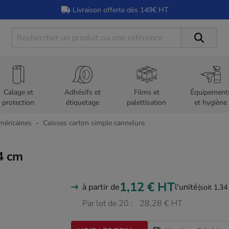
Livraison offerte dès 149€ HT
Calage et
Adhésifs et
Films et
Équipement
protection
étiquetage
palettisation
et hygiène
méricaines
Caisses carton simple cannelure
4 cm
1,12 €
HT
à partir de
l'unité
(soit 1,34
Par lot de 20 :
28,28 € HT