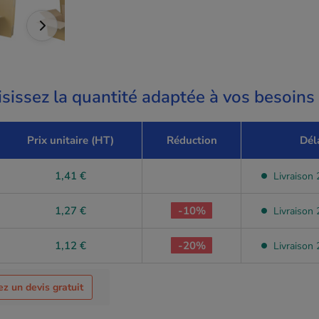
sissez la quantité adaptée à vos besoins
Prix unitaire (HT)
Réduction
Dél
1,41 €
Livraison 2
1,27 €
-10%
Livraison 2
1,12 €
-20%
Livraison 2
 un devis gratuit