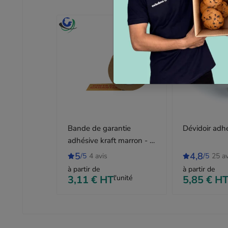
Bande de garantie
Dévidoir adh
adhésive kraft marron - 5
cm x 50 m
5
4,8
/5
4 avis
/5
25 av
à partir de
à partir de
3,11 €
HT
l'unité
5,85 €
H