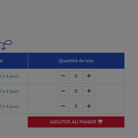
ai
Quantité de lots
 à 4 jours
 à 4 jours
 à 4 jours
AJOUTER AU PANIER