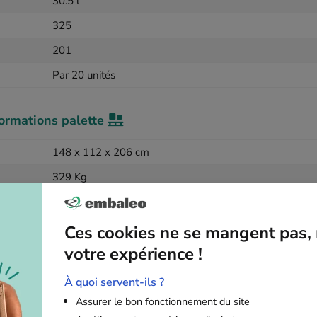
30.5 l
325
201
Par 20 unités
formations palette
148 x 112 x 206 cm
329 Kg
960
Ces cookies ne se mangent pas, 
votre expérience !
À quoi servent-ils ?
Articles complémentaires
Assurer le bon fonctionnement du site