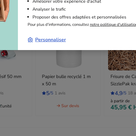
Améliorer votre expérience d'achat
Analyser le trafic
Proposer des offres adaptées et personnalisées
Pour plus d'informations, consultez
notre politique d'utilisati
Personnaliser
ésif 50 mm
Papier bulle recyclé 1 m
Frisure de C
x 50 m
SizzlePak kr
10kg
5
4,9
is
/5
1 avis
/5
18 a
à partir de
Sur devis
T
l'unité
45,95 €