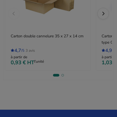
Carton double cannelure 35 x 27 x 14 cm
Carton d
type GA
4,7
4,9
/5
3 avis
/5
à partir de
à partir d
0,93 €
HT
l'unité
1,03 €