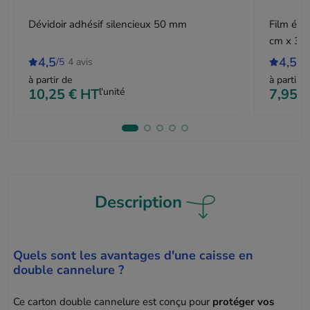
Dévidoir adhésif silencieux 50 mm
Film éti
cm x 30
4,5
4,5
/5
4 avis
/5
à partir de
à partir d
10,25 €
HT
l'unité
7,95 €
Description
Quels sont les avantages d'une caisse en
double cannelure ?
Ce carton double cannelure est conçu pour
protéger vos