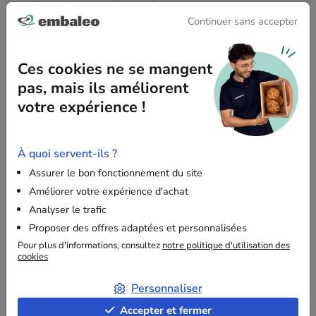
Protection maximale
: Double cannelure pour une
Continuer sans accepter
meilleure absorption des chocs et des variations de
température.
Solidité
: Capable de supporter des charges lourdes
Ces cookies ne se mangent
grâce à sa structure robuste, offrant une protection
pas, mais ils améliorent
fiable pour vos biens.
votre expérience !
Praticité
: Adaptée pour le stockage sur palettes
avec des dimensions optimisées pour une meilleure
organisation.
À quoi servent-ils ?
Assurer le bon fonctionnement du site
Grande capacité
: Idéale pour contenir des objets
Améliorer votre expérience d'achat
volumineux tout en assurant leur sécurité pendant le
transport.
Analyser le trafic
Proposer des offres adaptées et personnalisées
Pour plus d'informations, consultez
notre politique d'utilisation des
cookies
Informations complémentaires
Personnaliser
Ce carton fait partie de notre gamme
Packagreen
,
fabriqué à partir de matériaux 100 % recyclés et 100
Accepter et fermer