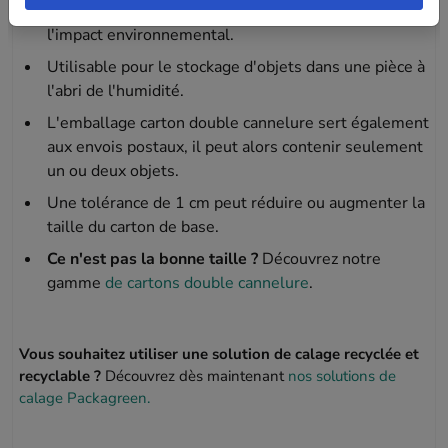
% recyclables, contribuant ainsi à la réduction de
l'impact environnemental.
Utilisable pour le stockage d'objets dans une pièce à
l'abri de l'humidité.
L'emballage carton double cannelure sert également
aux envois postaux, il peut alors contenir seulement
un ou deux objets.
Une tolérance de 1 cm peut réduire ou augmenter la
taille du carton de base.
Ce n'est pas la bonne taille ?
Découvrez notre
gamme
de cartons double cannelure
.
Vous souhaitez utiliser une solution de calage recyclée et
recyclable ?
Découvrez dès maintenant
nos solutions de
calage Packagreen.