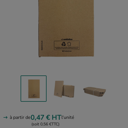
0,47 €
HT
à partir de
l'unité
(soit 0,56 €
TTC)