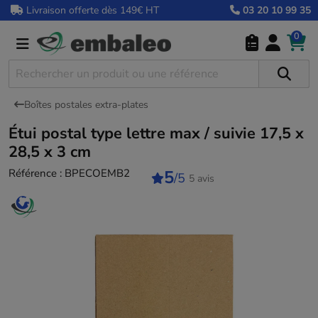
Livraison offerte dès 149€ HT
03 20 10 99 35
0
Boîtes postales extra-plates
Étui postal type lettre max / suivie 17,5 x
28,5 x 3 cm
Référence :
BPECOEMB2
5
/5
5 avis