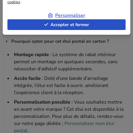
cookies
Lettre suivie ou Lettre Max, jusqu'à 3 cm
d'épaisseur, permettant de réduire vos coûts
Personnaliser
d'expédition.
Accepter et fermer
Pourquoi opter pour cet étui postal en carton ?
Montage rapide
: Le système de rabat intérieur
permet un montage en quelques secondes, sans
nécessiter d'adhésif supplémentaire.
Accès facile
: Doté d'une bande d'arrachage
intégrée, l'étui est facile à ouvrir, améliorant
l'expérience client à la réception.
Personnalisation possible
: Vous souhaitez mettre
en avant votre marque ? Cet étui est disponible à la
personnalisation. Pour plus de détails, rendez-vous
sur notre page dédiée :
Personnaliser mon étui
postal
.