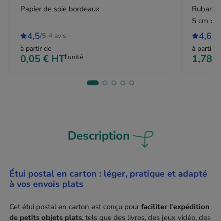
Papier de soie bordeaux
Ruban ad
5 cm x 
4,5
4,6
/5
4 avis
/5
à partir de
à partir d
0,05 €
HT
l'unité
1,78 €
Description
Étui postal en carton : léger, pratique et adapté
à vos envois plats
Cet étui postal en carton est conçu pour
faciliter l'expédition
de petits objets plats
, tels que des livres, des jeux vidéo, des